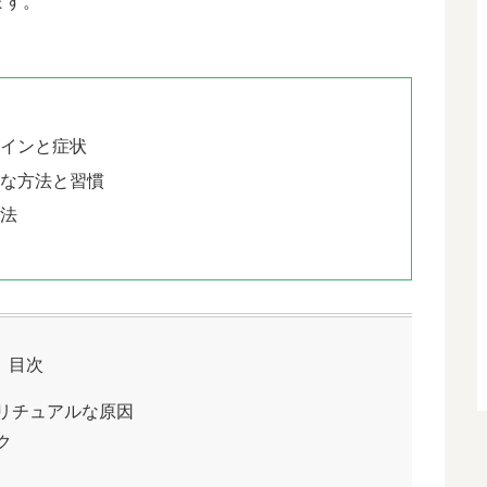
ます。
味
サインと症状
的な方法と習慣
処法
目次
リチュアルな原因
ク