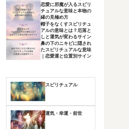
く
恋愛に邪魔が入るスピリ
チュアルな意味と本物の
縁の見極め方
帽子をなくすスピリチュ
アルの意味とは？厄落と
しと運気が変わるサイン
鼻の下のニキビに隠され
たスピリチュアルな意味
｜恋愛運と位置別サイン
スピリチュアル
運気・幸運・前世