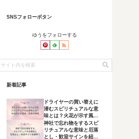
SNSフォローボタン
ゆうをフォローする
新着記事
ドライヤーの買い替えに
潜むスピリチュアルな意
味とは？火花が示す風
水・恋愛の前兆
神社で忘れ物をするスピ
リチュアルな意味と厄落
とし・歓迎サインを紐解