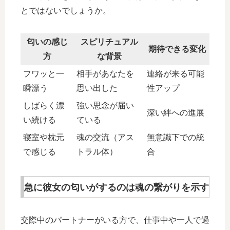
とではないでしょうか。
匂いの感じ
スピリチュアル
期待できる変化
方
な背景
フワッと一
相手があなたを
連絡が来る可能
瞬漂う
思い出した
性アップ
しばらく漂
強い思念が届い
深い絆への進展
い続ける
ている
寝室や枕元
魂の交流（アス
無意識下での統
で感じる
トラル体）
合
急に彼女の匂いがするのは魂の繋がりを示す
交際中のパートナーがいる方で、仕事中や一人で過