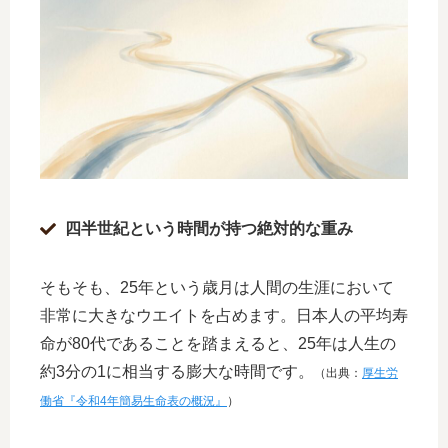
四半世紀という時間が持つ絶対的な重み
そもそも、25年という歳月は人間の生涯において
非常に大きなウエイトを占めます。日本人の平均寿
命が80代であることを踏まえると、25年は人生の
約3分の1に相当する膨大な時間です。
（出典：
厚生労
働省『令和4年簡易生命表の概況』
）