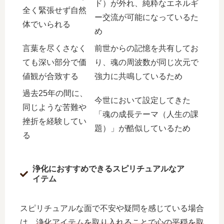
ド）が外れ、純粋なエネルギ
全く緊張せず自然
ー交流が可能になっているた
体でいられる
め
言葉を尽くさなく
前世からの記憶を共有してお
ても深い部分で価
り、魂の周波数が同じ次元で
値観が合致する
強力に共鳴しているため
過去25年の間に、
今世において設定してきた
同じような苦難や
「魂の成長テーマ（人生の課
挫折を経験してい
題）」が酷似しているため
る
浄化におすすめできるスピリチュアルなア
イテム
スピリチュアルな面で不安や疑問を感じている場合
は、
浄化アイテムを取り入れることで心の平穏を取