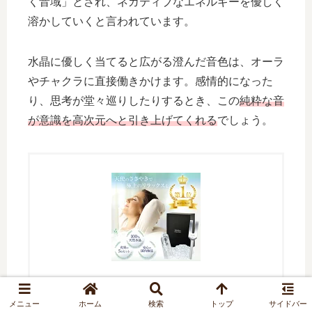
く音域」とされ、ネガティブなエネルギーを優しく
溶かしていくと言われています。
水晶に優しく当てると広がる澄んだ音色は、オーラ
やチャクラに直接働きかけます。感情的になった
り、思考が堂々巡りしたりするとき、この
純粋な音
が意識を高次元へと引き上げてくれる
でしょう。
クリスタルチューナー 音叉 4096hz 水
メニュー
ホーム
検索
トップ
サイドバー