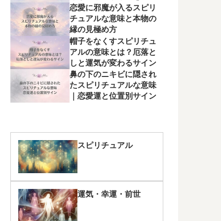
く
恋愛に邪魔が入るスピリ
チュアルな意味と本物の
縁の見極め方
帽子をなくすスピリチュ
アルの意味とは？厄落と
しと運気が変わるサイン
鼻の下のニキビに隠され
たスピリチュアルな意味
｜恋愛運と位置別サイン
スピリチュアル
運気・幸運・前世