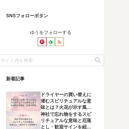
SNSフォローボタン
ゆうをフォローする
新着記事
ドライヤーの買い替えに
潜むスピリチュアルな意
味とは？火花が示す風
水・恋愛の前兆
神社で忘れ物をするスピ
リチュアルな意味と厄落
とし・歓迎サインを紐解