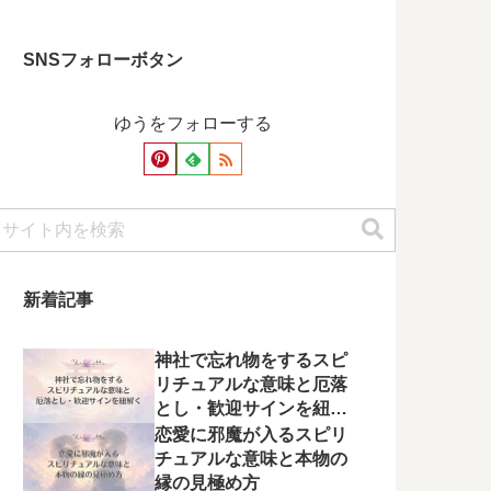
SNSフォローボタン
ゆうをフォローする
新着記事
神社で忘れ物をするスピ
リチュアルな意味と厄落
とし・歓迎サインを紐解
く
恋愛に邪魔が入るスピリ
チュアルな意味と本物の
縁の見極め方