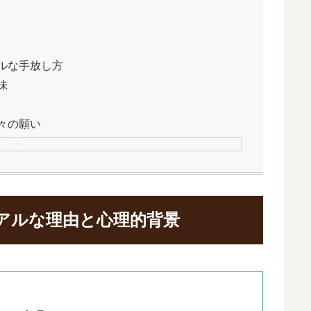
ルな手放し方
味
々の願い
アルな理由と心理的背景
由