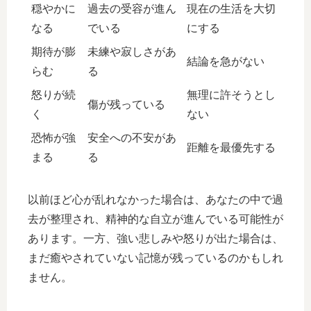
穏やかに
過去の受容が進ん
現在の生活を大切
なる
でいる
にする
期待が膨
未練や寂しさがあ
結論を急がない
らむ
る
怒りが続
無理に許そうとし
傷が残っている
く
ない
恐怖が強
安全への不安があ
距離を最優先する
まる
る
以前ほど心が乱れなかった場合は、あなたの中で過
去が整理され、精神的な自立が進んでいる可能性が
あります。一方、強い悲しみや怒りが出た場合は、
まだ癒やされていない記憶が残っているのかもしれ
ません。