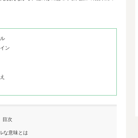
アル
サイン
由
構え
目次
ルな意味とは