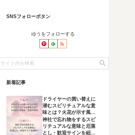
SNSフォローボタン
ゆうをフォローする
新着記事
ドライヤーの買い替えに
潜むスピリチュアルな意
味とは？火花が示す風
水・恋愛の前兆
神社で忘れ物をするスピ
リチュアルな意味と厄落
とし・歓迎サインを紐解