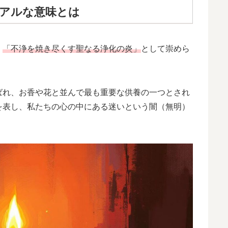
アルな意味とは
、
「不浄を焼き尽くす聖なる浄化の炎」
として崇めら
ばれ、お香や花と並んで最も重要な供養の一つとされ
を表し、私たちの心の中にある迷いという闇（無明）