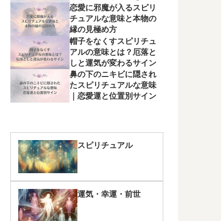
く
恋愛に邪魔が入るスピリ
チュアルな意味と本物の
縁の見極め方
帽子をなくすスピリチュ
アルの意味とは？厄落と
しと運気が変わるサイン
鼻の下のニキビに隠され
たスピリチュアルな意味
｜恋愛運と位置別サイン
スピリチュアル
運気・幸運・前世