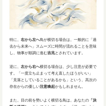
特に、
右から左へ
鳥が横切る場合は、一般的に「過
去から未来へ」スムーズに時間が流れることを意味
し、物事が順調に進む
吉兆
とされています。
逆に、
左から右へ
横切る場合は、少し注意が必要で
す。「一度立ち止まって考え直したほうがいい」
「見落としていることがあるかも」という、高次の
存在からの優しい
注意喚起
かもしれません。
また、目の前を勢いよく横切る鳥は、あなたの
「決