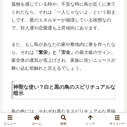
孤独を感じている時や、不安な時に鳥が近くに来て
くれたなら、それは「一人じゃないよ」という励ま
しです。愛のエネルギーが循環している状態なの
で、対人運や恋愛運も上昇傾向にあります。
また、もし鳥があなたの家や敷地内に巣を作ったな
ら、それは
「繁栄」と「安全」
の最大級のサイン。
家全体の運気が底上げされ、家族に良いニュースが
舞い込む前触れと言えるでしょう。
神聖な使い？白と黒の鳥のスピリチュアルな
暗示
鳥の色には、それぞれ異なるスピリチュアルな意味
が込められています。特に対照的な「白」と「黒」
メニュー
ホーム
検索
トップ
サイドバー